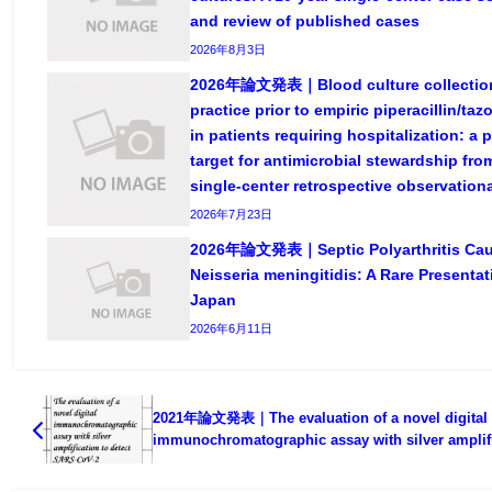
and review of published cases
2026年8月3日
2026年論文発表｜Blood culture collectio
practice prior to empiric piperacillin/ta
in patients requiring hospitalization: a 
target for antimicrobial stewardship fro
single-center retrospective observation
2026年7月23日
2026年論文発表｜Septic Polyarthritis Cau
Neisseria meningitidis: A Rare Presentat
Japan
2026年6月11日
2021年論文発表｜The evaluation of a novel digital
immunochromatographic assay with silver amplif
to detect SARS-CoV-2