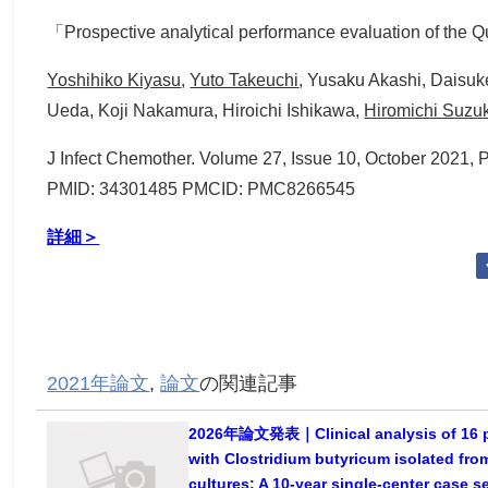
「Prospective analytical performance evaluation of the
Yoshihiko Kiyasu
,
Yuto Takeuchi
, Yusaku Akashi, Daisu
Ueda, Koji Nakamura, Hiroichi Ishikawa,
Hiromichi Suzuk
J Infect Chemother. Volume 27, Issue 10, October 2021, 
PMID: 34301485 PMCID: PMC8266545
詳細＞
2021年論文
,
論文
の関連記事
2026年論文発表｜Clinical analysis of 16 p
with Clostridium butyricum isolated fro
cultures: A 10-year single-center case s