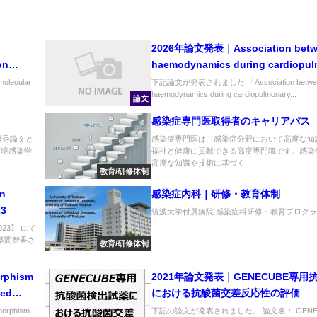
d
2026年論文発表｜Association betw
on
haemodynamics during cardiopu
erium
resuscitation and cerebral arteri
lecular
下記論文が発表されました 「Association betwe
haemodynamics during cardiopulmonary...
論文
感染症専門医取得者のキャリアパス
優秀論文と
感染症専門医は、感染症分野において高度な知
環境感染学
福祉と健康に貢献できる高度専門職です。感染
高度な知識や技術に基づく...
教育/研修体制
in
感染症内科｜研修・教育体制
23
筑波大学付属病院 感染症科研修・教育プログラム
23】 にて
草間智香さ
教育/研修体制
rphism
2021年論文発表｜GENECUBE専
sed
における抗酸菌交差反応性の評価
rphism
下記の論文が発表されました。 論文名： GENE