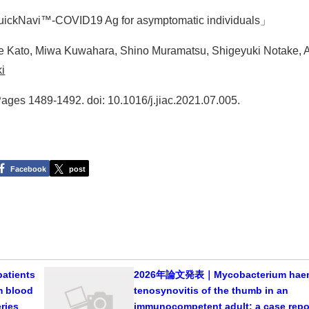
 QuickNavi™-COVID19 Ag for asymptomatic individuals」
ke Kato, Miwa Kuwahara, Shino Muramatsu, Shigeyuki Notake, 
i
Pages 1489-1492. doi: 10.1016/j.jiac.2021.07.005.
Facebook
post
atients
2026年論文発表｜Mycobacterium hae
m blood
tenosynovitis of the thumb in an
eries
immunocompetent adult: a case repo