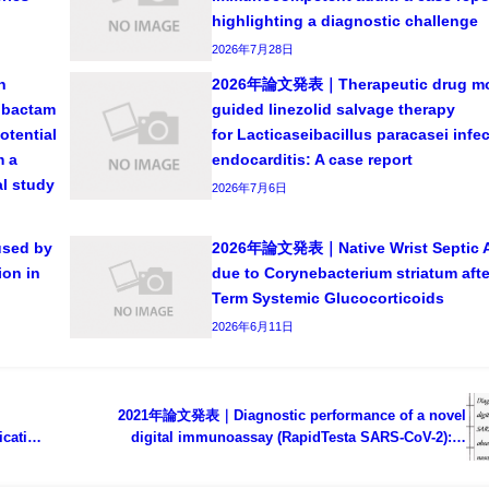
highlighting a diagnostic challenge
2026年7月28日
n
2026年論文発表｜Therapeutic drug mon
zobactam
guided linezolid salvage therapy
potential
for Lacticaseibacillus paracasei infec
m a
endocarditis: A case report
al study
2026年7月6日
sed by
2026年論文発表｜Native Wrist Septic Ar
ion in
due to Corynebacterium striatum afte
Term Systemic Glucocorticoids
2026年6月11日
2021年論文発表｜Diagnostic performance of a novel
ication
digital immunoassay (RapidTesta SARS-CoV-2): A
prospective observational study with nasopharyngeal
samples