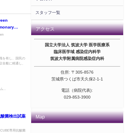
スタッフ一覧
een
lmonary
アクセス
al enhancement
en
国立大学法人 筑波大学 医学医療系
臨床医学域 感染症内科学
筑波大学附属病院感染症内科
識を有し、国民の
症全般に精通し、
住所: 〒305-8576
茨城県つくば市天久保2-1-1
...
電話（病院代表):
029-853-3900
用抗酸菌検出試薬
Map
CUBE専用抗酸菌