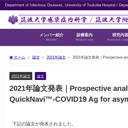
Department of Infectious Diseases, University of Tsukuba Hospital / Depa
メンバー紹介
診療案内
研究内
Member
Medical care
Research cont
ホーム
論文
2021年論文
2021年論文発表｜Prospective analyti
individuals
2021年論文
論文
2021年論文発表｜Prospective analytic
QuickNavi™-COVID19 Ag for asym
下記の論文が発表されました。