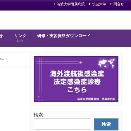
筑波大学附属病院
筑波大学
問合せ
せ
リンク
研修・実習資料ダウンロード
Link
matic
検索
検索