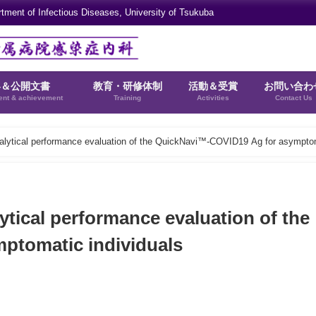
rtment of Infectious Diseases, University of Tsukuba
容＆公開文書
教育・研修体制
活動＆受賞
お問い合わ
ent & achievement
Training
Activities
Contact Us
cal performance evaluation of the QuickNavi™-COVID19 Ag for asympto
al performance evaluation of the
ptomatic individuals