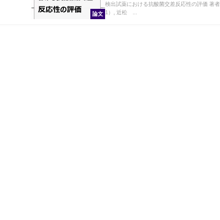
検出試薬における抗酸菌交差反応性の評価 著者
1）, 近松 ...
論文