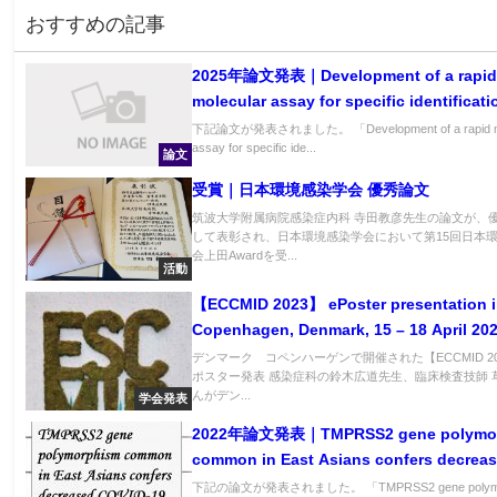
おすすめの記事
2025年論文発表｜Development of a rapi
molecular assay for specific identificati
of Mycobacterium avium and Mycobact
下記論文が発表されました。 「Development of a rapid mo
assay for specific ide...
intracellulare
論文
受賞｜日本環境感染学会 優秀論文
筑波大学附属病院感染症内科 寺田教彦先生の論文が、
して表彰され、日本環境感染学会において第15回日本
会上田Awardを受...
活動
【ECCMID 2023】 ePoster presentation 
Copenhagen, Denmark, 15 – 18 April 20
デンマーク コペンハーゲンで開催された【ECCMID 20
ポスター発表 感染症科の鈴木広道先生、臨床検査技師 
んがデン...
学会発表
2022年論文発表｜TMPRSS2 gene polymo
common in East Asians confers decrea
COVID-19 susceptibility
下記の論文が発表されました。 「TMPRSS2 gene polymo