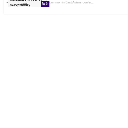
common in East Asians confer...
論文