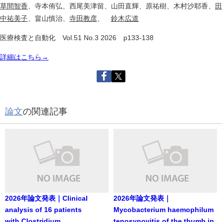
草間智香
、寺本侑弘、西尾美津留、山田直輝、原祐樹、木村沙耶香、
田
中祐美子
、畠山慎治、
寺田教彦
、
鈴木広道
医療検査と自動化 Vol.51 No.3 2026 p133-138
詳細はこちら→
論文
の関連記事
2026年論文発表｜Clinical
2026年論文発表｜
analysis of 16 patients
Mycobacterium haemophilum
with Clostridium
tenosynovitis of the thumb in