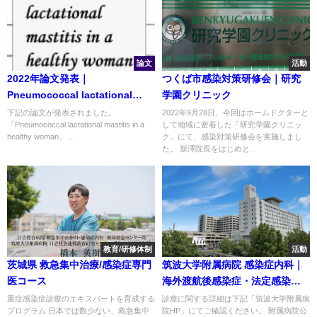
data in Japan 他
論文
活動
2022年論文発表｜
つくば市感染対策研修会｜研究
Pneumococcal lactational
学園クリニック
mastitis in a healthy woman
下記の論文が発表されました。
2022年9月28日、今回はホームドクターと
「Pneumococcal lactational mastitis in a
して地域に密着した「研究学園クリニッ
healthy woman」 ...
ク」にて、感染対策研修会を実施しまし
た。 新澤院長をはじめと...
教育/研修体制
活動
茨城県 救急集中治療/感染症専門
筑波大学附属病院 感染症内科｜
医コース
海外渡航後感染症・法定感染症
診療のご案内
重症感染症診療のエキスパートを育成する
診療に関する詳細は下記「筑波大学附属病
プログラム 日本では数少ない、救急集中
院HP」にてご確認ください。 附属病院公