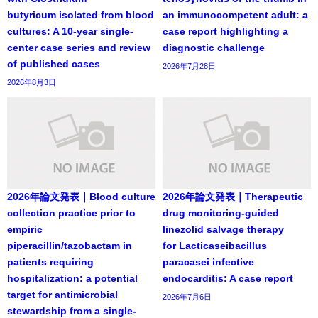
butyricum isolated from blood
an immunocompetent adult: a
cultures: A 10-year single-
case report highlighting a
center case series and review
diagnostic challenge
of published cases
2026年7月28日
2026年8月3日
2026年論文発表｜Blood culture
2026年論文発表｜Therapeutic
collection practice prior to
drug monitoring-guided
empiric
linezolid salvage therapy
piperacillin/tazobactam in
for Lacticaseibacillus
patients requiring
paracasei infective
hospitalization: a potential
endocarditis: A case report
target for antimicrobial
2026年7月6日
stewardship from a single-