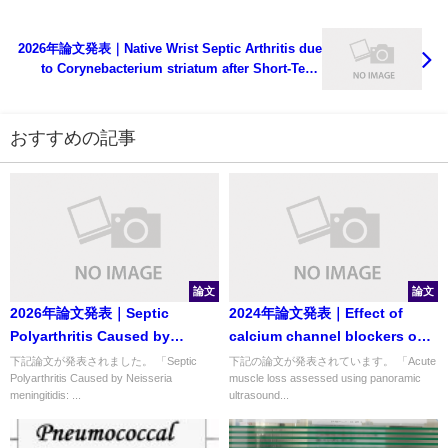
2026年論文発表｜Native Wrist Septic Arthritis due
to Corynebacterium striatum after Short-Term
Systemic Glucocorticoids
おすすめの記事
論文
論文
2026年論文発表｜Septic
2024年論文発表｜Effect of
Polyarthritis Caused by
calcium channel blockers on
Neisseria meningitidis: A Rare
influenza incidence: a
下記論文が発表されました。 「Septic
下記の論文が発表されています。 「Acute
Polyarthritis Caused by Neisseria
muscle loss assessed using panoramic
Presentation in Japan
population-based
meningitidis: ...
ultrasound...
retrospective cohort study
using administrative claims