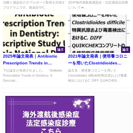
治療と感染症のダブルボード取得を目指す
式HP海外渡航後感染症・法定感染症診療
プログラムです。敗血症やC...
について➡...
論文
論文
2025年論文発表｜Antibiotic
2021年論文発表｜便培養コロニ
Prescription Trends in
ーを用いたClostridioides
Dentistry: A Descriptive Study
difficile特異抗原および毒素検出
下記論文が発表されました。 「Antibiotic
論文名：便培養コロニーを用いた
Prescription Trends in Dentistry: A
Clostridioides difficile特異抗原および毒素
Using Japan's National
におけるC. DIFF QUIKCHEKコ
Descript...
検出におけるC. DIFF QUIKCHEK...
Database
ンプリートの多施設臨床性能評
価