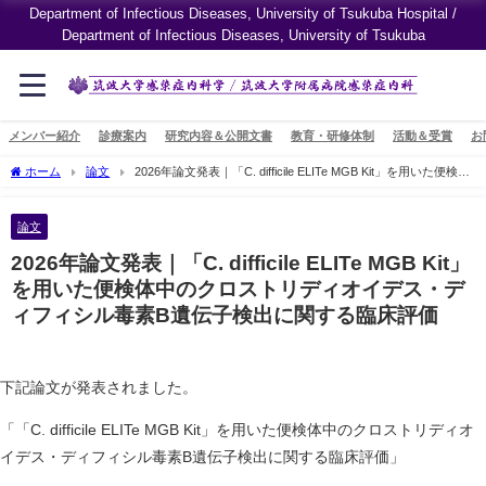
Department of Infectious Diseases, University of Tsukuba Hospital /
Department of Infectious Diseases, University of Tsukuba
メンバー紹介
診療案内
研究内容＆公開文書
教育・研修体制
活動＆受賞
お
ホーム
論文
2026年論文発表｜「C. difficile ELITe MGB Kit」を用いた便検体
中のクロストリディオイデス・ディフィシル毒素B遺伝子検出に関する臨床評価
論文
2026年論文発表｜「C. difficile ELITe MGB Kit」
を用いた便検体中のクロストリディオイデス・デ
ィフィシル毒素B遺伝子検出に関する臨床評価
下記論文が発表されました。
「「C. difficile ELITe MGB Kit」を用いた便検体中のクロストリディオ
イデス・ディフィシル毒素B遺伝子検出に関する臨床評価」