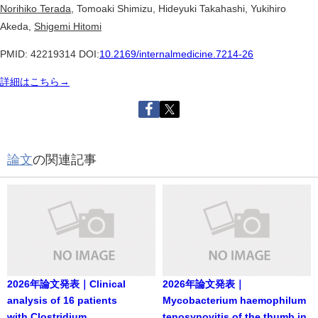
Norihiko Terada
, Tomoaki Shimizu, Hideyuki Takahashi, Yukihiro
Akeda,
Shigemi Hitomi
PMID: 42219314 DOI:
10.2169/internalmedicine.7214-26
詳細はこちら→
論文
の関連記事
2026年論文発表｜Clinical
2026年論文発表｜
analysis of 16 patients
Mycobacterium haemophilum
with Clostridium
tenosynovitis of the thumb in