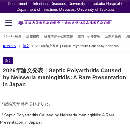
Department of Infectious Diseases, University of Tsukuba Hospital /
Department of Infectious Diseases, University of Tsukuba
メンバー紹介
診療案内
研究内容＆公開文書
教育・研修体制
活動＆受賞
お
ホーム
論文
2026年論文発表｜Septic Polyarthritis Caused by Neisseria
meningitidis: A Rare Presentation in Japan
論文
2026年論文発表｜Septic Polyarthritis Caused
by Neisseria meningitidis: A Rare Presentation
in Japan
下記論文が発表されました。
「Septic Polyarthritis Caused by Neisseria meningitidis: A Rare
Presentation in Japan」