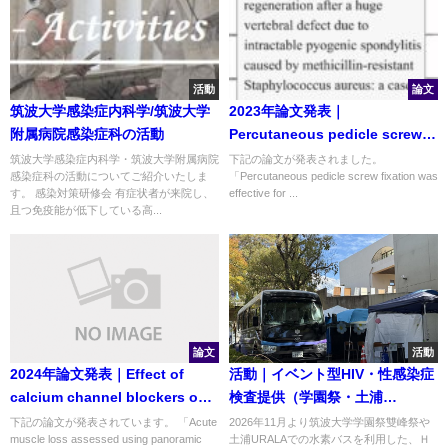
活動
論文
筑波大学感染症内科学/筑波大学
2023年論文発表｜
附属病院感染症科の活動
Percutaneous pedicle screw
fixation was effective for bone
筑波大学感染症内科学・筑波大学附属病院
下記の論文が発表されました。
感染症科の活動についてご紹介いたしま
「Percutaneous pedicle screw fixation was
regeneration after a huge
す。 感染対策研修会 有症状者が来院し、
effective for ...
vertebral defect due to
且つ免疫能が低下している高...
intractable pyogenic
spondylitis caused by
methicillin-resistant
Staphylococcus aureus: a
case report
論文
活動
2024年論文発表｜Effect of
活動｜イベント型HIV・性感染症
calcium channel blockers on
検査提供（学園祭・土浦
influenza incidence: a
URALA）
下記の論文が発表されています。 「Acute
2026年11月より筑波大学学園祭雙峰祭や
muscle loss assessed using panoramic
土浦URALAでの水素バスを利用した、Ｈ
population-based