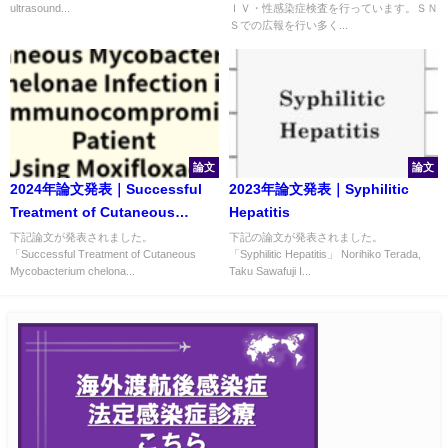
ultrasound...
ＩＶ・性感染症検査を行っています。ＳＮ
retrospective cohort study
Ｓでの広報を行い多く...
using administrative claims
data in Japan 他
論文
論文
2024年論文発表｜Successful
2023年論文発表｜Syphilitic
Treatment of Cutaneous
Hepatitis
Mycobacterium chelonae
下記論文が発表されました。
下記の論文が発表されました。
「Successful Treatment of Cutaneous
「Syphilitic Hepatitis」 Norihiko Terada,
Infection in an
Mycobacterium chelona...
Taku Sawafuji I...
Immunocompromised Patient
Using Moxifloxacin and
Clarithromycin