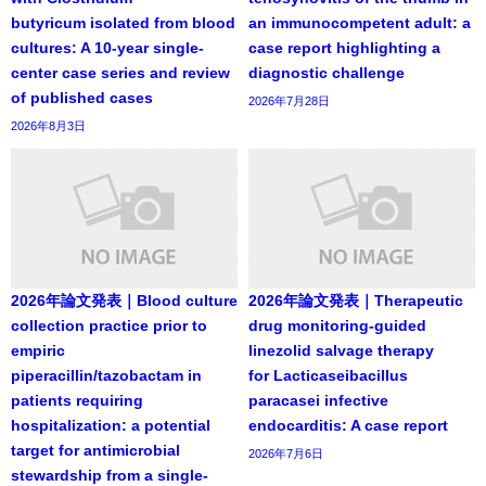
butyricum isolated from blood
an immunocompetent adult: a
cultures: A 10-year single-
case report highlighting a
center case series and review
diagnostic challenge
of published cases
2026年7月28日
2026年8月3日
2026年論文発表｜Blood culture
2026年論文発表｜Therapeutic
collection practice prior to
drug monitoring-guided
empiric
linezolid salvage therapy
piperacillin/tazobactam in
for Lacticaseibacillus
patients requiring
paracasei infective
hospitalization: a potential
endocarditis: A case report
target for antimicrobial
2026年7月6日
stewardship from a single-