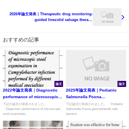
2026年論文発表｜Therapeutic drug monitoring-
guided linezolid salvage therapy
for Lacticaseibacillus paracasei infective
endocarditis: A case report
おすすめの記事
論文
論文
2022年論文発表｜Diagnostic
2025年論文発表｜Pediatric
performance of microscopic
Salmonella Poona
stool examination in
gastroenteritis with
下記の論文が発表されました。
下記論文が発表されました。 「Pediatric
「Diagnostic performance of microscopic
Salmonella Poona gastroenteritis with
Campylobacter infection
bacteremia linked to exposure
stool examinatio...
bactere...
performed by different
to a pet turtle: a case report
medical specialties