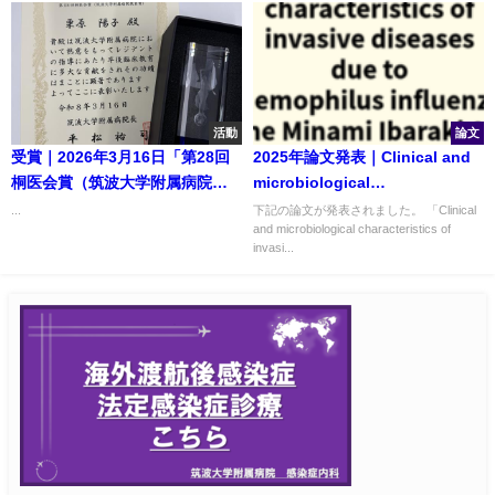
活動
論文
受賞｜2026年3月16日「第28回
2025年論文発表｜Clinical and
桐医会賞（筑波大学附属病院教
microbiological
育賞）」にて、感染症内科の栗
characteristics of invasive
...
下記の論文が発表されました。 「Clinical
and microbiological characteristics of
原陽子先生が受賞されました。
diseases due to Haemophilus
invasi...
influenzae in the Minami
Ibaraki Area, Japan.