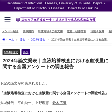
Department of Infectious Diseases, University of Tsukuba Hospital /
Department of Infectious Diseases, University of Tsukuba
メンバー紹介
診療案内
研究内容＆公開文書
教育・研修体制
活動＆受賞
お
ホーム
論文
2024年論文
2024年論文発表｜血液培養検査における血液量
に関する全国アンケートの調査報告
2024年論文
論文
2024年論文発表｜血液培養検査における血液量に
関する全国アンケートの調査報告
下記の論文が発表されました。
「血液培養検査における血液量に関する全国アンケートの調査報告」
大城健哉、平山純一、上野理恵、
鈴木広道