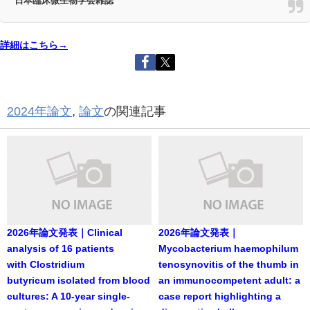
日本臨床微生物学会雑誌
詳細はこちら→
2024年論文
,
論文
の関連記事
2026年論文発表｜Clinical
2026年論文発表｜
analysis of 16 patients
Mycobacterium haemophilum
with Clostridium
tenosynovitis of the thumb in
butyricum isolated from blood
an immunocompetent adult: a
cultures: A 10-year single-
case report highlighting a