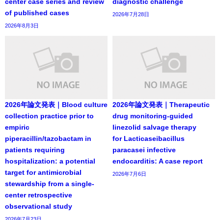
center case series and review
diagnostic challenge
of published cases
2026年7月28日
2026年8月3日
2026年論文発表｜Blood culture
2026年論文発表｜Therapeutic
collection practice prior to
drug monitoring-guided
empiric
linezolid salvage therapy
piperacillin/tazobactam in
for Lacticaseibacillus
patients requiring
paracasei infective
hospitalization: a potential
endocarditis: A case report
target for antimicrobial
2026年7月6日
stewardship from a single-
center retrospective
observational study
2026年7月23日