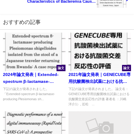
Characteristics of Bacteremia Caused
byCarbapenemase-producing Enterobacterales in
Minami Ibaraki Area, Japan
おすすめの記事
論文
論文
2024年論文発表｜Extended-
2021年論文発表｜GENECUBE専
spectrum β-lactamase-
用抗酸菌検出試薬における抗酸
producing Plesiomonas
菌交差反応性の評価
下記の論文が発表されました。
下記の論文が発表されました。 論文名：
「Extended-spectrum β-lactamase-
GENECUBE専用抗酸菌検出試薬における
shigelloides isolated from the
producing Plesiomonas sh...
抗酸菌交差反応性の評価 著者名 ：川嶋
stool of a Japanese traveler
洋介1）, 近松 ...
returning from Rwanda: A
case report