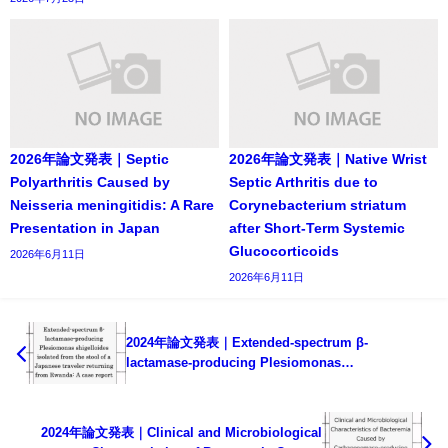
2026年論文発表｜Septic
2026年論文発表｜Native Wrist
Polyarthritis Caused by
Septic Arthritis due to
Neisseria meningitidis: A Rare
Corynebacterium striatum
Presentation in Japan
after Short-Term Systemic
Glucocorticoids
2026年6月11日
2026年6月11日
2024年論文発表｜Extended-spectrum β-
lactamase-producing Plesiomonas
shigelloides isolated from the stool of a
Japanese traveler returning from Rwanda: A case
report
2024年論文発表｜Clinical and Microbiological