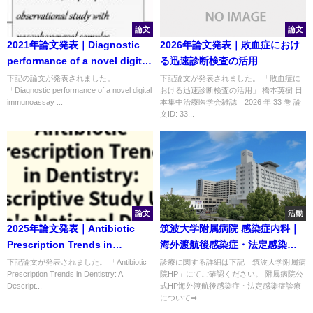
論文
論文
2021年論文発表｜Diagnostic
2026年論文発表｜敗血症におけ
performance of a novel digital
る迅速診断検査の活用
immunoassay (RapidTesta
下記の論文が発表されました。
下記論文が発表されました。 「敗血症に
「Diagnostic performance of a novel digital
おける迅速診断検査の活用」 橋本英樹 日
SARS-CoV-2): A prospective
immunoassay ...
本集中治療医学会雑誌 2026 年 33 巻 論
observational study with
文ID: 33...
nasopharyngeal samples
論文
活動
2025年論文発表｜Antibiotic
筑波大学附属病院 感染症内科｜
Prescription Trends in
海外渡航後感染症・法定感染症
Dentistry: A Descriptive Study
診療のご案内
下記論文が発表されました。 「Antibiotic
診療に関する詳細は下記「筑波大学附属病
Prescription Trends in Dentistry: A
院HP」にてご確認ください。 附属病院公
Using Japan's National
Descript...
式HP海外渡航後感染症・法定感染症診療
Database
について➡...